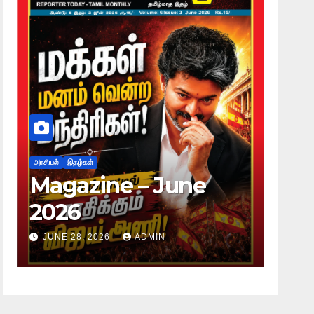
அரசியல்
இதழ்கள்
அரசியல்
இதழ்
Magazine – June
Maga
2026
2026
JUNE 28, 2026
ADMIN
JUNE 28