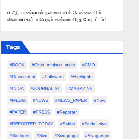
பி.ஆர்.பாண்டியன் தலைமையில் சென்னையில்
விவசாயிகள் மாபெரும் உண்ணாவிரத போராட்டம் !
Tags
#BOOK
#chief_minister_stalin
#CMO
#devakkottai
#followers
#highlights
#INDIA
#JOURNALIST
#MAGAZINE
#MEDIA
#NEWS
#NEWS_PAPER
#Now
#PAPER
#PRESS
#Reporter
#REPORTER_TODAY
#saidai
#saidai_siva
#saidapet
#Siva
#Sivaganga
#sivagangai