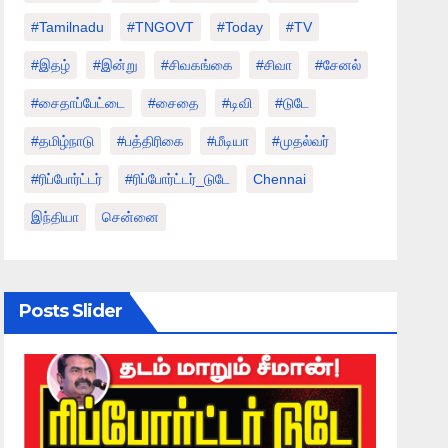
#tamilnadu
#TNGOVT
#today
#TV
#இதழ்
#இன்று
#சிவகங்கை
#சிவா
#சேனல்
#சைதாப்பேட்டை
#சைதை
#டிவி
#டுடே
#தமிழ்நாடு
#பத்திரிகை
#மீடியா
#முதல்வர்
#ரிப்போர்ட்டர்
#ரிப்போர்ட்டர்_டுடே
Chennai
இந்தியா
சென்னை
Posts Slider