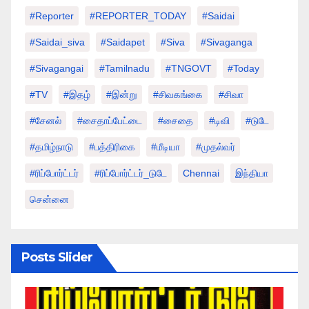
#Reporter
#REPORTER_TODAY
#saidai
#saidai_siva
#saidapet
#Siva
#Sivaganga
#sivagangai
#tamilnadu
#TNGOVT
#today
#TV
#இதழ்
#இன்று
#சிவகங்கை
#சிவா
#சேனல்
#சைதாப்பேட்டை
#சைதை
#டிவி
#டுடே
#தமிழ்நாடு
#பத்திரிகை
#மீடியா
#முதல்வர்
#ரிப்போர்ட்டர்
#ரிப்போர்ட்டர்_டுடே
Chennai
இந்தியா
சென்னை
Posts Slider