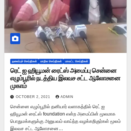
தலைப்புச் செய்திகள்
மாநில செய்திகள்
மாவட்ட செய்திகள்
ரெட் ஐ ஹியூமன் ரைட்ஸ் அமைப்பு சென்னை
எழும்பூரில் நடத்திய இலவச சட்ட ஆலோசனை
முகாம்
OCTOBER 2, 2021
ADMIN
சென்னை எழும்பூரில் தனியார் வளாகத்தில் ரெட் ஐ
ஹியூமன் ரைட்ஸ் foundation என்ற அமைப்பின் மூலமாக
பொதுமக்களுக்கு அனுபவம் வாய்ந்த வழக்கறிஞர்கள் மூலம்
இலவச சட்ட ஆலோசனை…