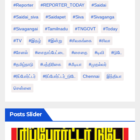
#Reporter
#REPORTER_TODAY
#saidai
#saidai_siva
#saidapet
#Siva
#Sivaganga
#sivagangai
#tamilnadu
#TNGOVT
#today
#TV
#இதழ்
#இன்று
#சிவகங்கை
#சிவா
#சேனல்
#சைதாப்பேட்டை
#சைதை
#டிவி
#டுடே
#தமிழ்நாடு
#பத்திரிகை
#மீடியா
#முதல்வர்
#ரிப்போர்ட்டர்
#ரிப்போர்ட்டர்_டுடே
Chennai
இந்தியா
சென்னை
Posts Slider