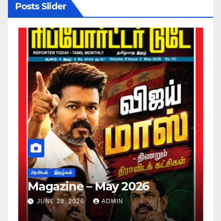
Posts Slider
அர
ப
அரசியல்
இதழ்கள்
Magazine – May 2026
ச
ம
JUNE 28, 2026
ADMIN