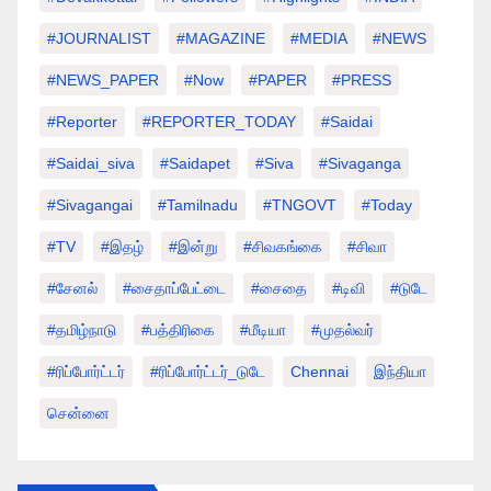
#JOURNALIST
#MAGAZINE
#MEDIA
#NEWS
#NEWS_PAPER
#Now
#PAPER
#PRESS
#Reporter
#REPORTER_TODAY
#saidai
#saidai_siva
#saidapet
#Siva
#Sivaganga
#sivagangai
#tamilnadu
#TNGOVT
#today
#TV
#இதழ்
#இன்று
#சிவகங்கை
#சிவா
#சேனல்
#சைதாப்பேட்டை
#சைதை
#டிவி
#டுடே
#தமிழ்நாடு
#பத்திரிகை
#மீடியா
#முதல்வர்
#ரிப்போர்ட்டர்
#ரிப்போர்ட்டர்_டுடே
Chennai
இந்தியா
சென்னை