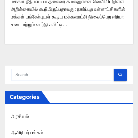
மக்கள் நீதி மய்யம் தலைவர் கமல்ஹாசன் வெளியிட்டுள்ள
அறிக்கையில் கூறியிருப்பதாவது: நகர்ப்புற உள்ளாட்சிகளில்
மக்கள் பங்கேற்புடன் கூடிய மக்களாட்சி நிலைப்பெற ஏரியா
சபை மற்றும் வார்டு கமிட்டி…
Categories
அரசியல்
ஆசிரியர் பக்கம்