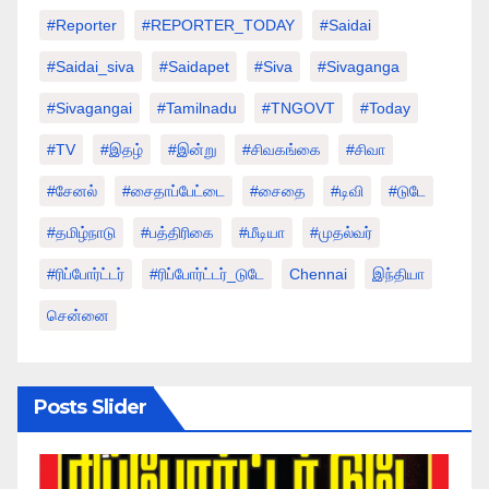
#Reporter
#REPORTER_TODAY
#saidai
#saidai_siva
#saidapet
#Siva
#Sivaganga
#sivagangai
#tamilnadu
#TNGOVT
#today
#TV
#இதழ்
#இன்று
#சிவகங்கை
#சிவா
#சேனல்
#சைதாப்பேட்டை
#சைதை
#டிவி
#டுடே
#தமிழ்நாடு
#பத்திரிகை
#மீடியா
#முதல்வர்
#ரிப்போர்ட்டர்
#ரிப்போர்ட்டர்_டுடே
Chennai
இந்தியா
சென்னை
Posts Slider