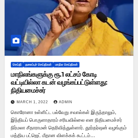
செய்தி
தலைப்புச் செய்திகள்
மாநில செய்திகள்
மாநிலங்களுக்கு ரூ.1 லட்சம் கோடி
வட்டியில்லா கடன் வழங்கப்பட்டுள்ளது:
நிதியமைச்சர்
MARCH 1, 2022
ADMIN
கொரோனா உள்ளிட்ட பல்வேறு சவால்கள் இருந்தாலும்,
இந்தியப் பொருளாதாரம் சரியவில்லை என நிதியமைச்சர்
நிர்மலா சீதாராமன் தெரிவித்துள்ளார். தூர்தர்ஷன் வழங்கும்
மத்திய பட்ஜெட் மீதான விளக்கக் கூட்டம்…