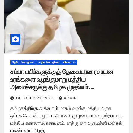
தேசிய செய்திகள்
மாநில செய்திகள்
விவசாயம்
சம்பா பயிா்களுக்குத் தேவையான ரசாயன
உரங்களை வழங்குமாறு மத்திய
அமைச்சருக்கு தமிழக முதல்வா்
மு.க.ஸ்டாலின் கடிதம்
OCTOBER 23, 2021
ADMIN
தமிழகத்திற்கு அக்டோபா் மாதம் வழங்க மத்திய அரசு
ஒப்புக் கொண்ட யூரியா அளவை முழுமையாக வழங்குமாறு,
மத்திய சுகாதாரம், ரசாயனம், உரத் துறை அமைச்சா் மன்சுக்
மாண்டவியாவிற்கு…