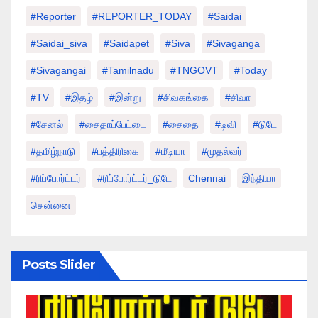
#Reporter
#REPORTER_TODAY
#saidai
#saidai_siva
#saidapet
#Siva
#Sivaganga
#sivagangai
#tamilnadu
#TNGOVT
#today
#TV
#இதழ்
#இன்று
#சிவகங்கை
#சிவா
#சேனல்
#சைதாப்பேட்டை
#சைதை
#டிவி
#டுடே
#தமிழ்நாடு
#பத்திரிகை
#மீடியா
#முதல்வர்
#ரிப்போர்ட்டர்
#ரிப்போர்ட்டர்_டுடே
Chennai
இந்தியா
சென்னை
Posts Slider