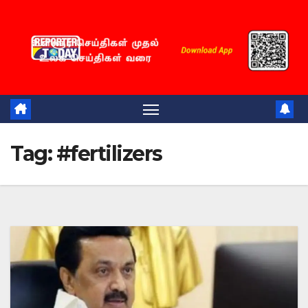
Skip
to
content
Tag:
#fertilizers