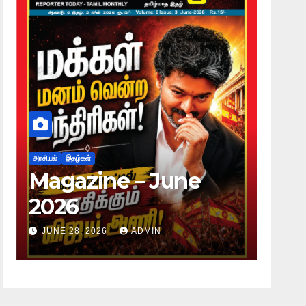
அரசியல்
இதழ்கள்
அரசியல்
இதழ்
Magazine – June
Maga
2026
2026
JUNE 28, 2026
ADMIN
JUNE 28