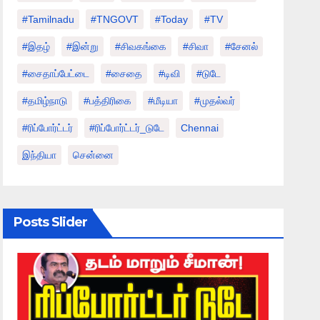
#tamilnadu
#TNGOVT
#today
#TV
#இதழ்
#இன்று
#சிவகங்கை
#சிவா
#சேனல்
#சைதாப்பேட்டை
#சைதை
#டிவி
#டுடே
#தமிழ்நாடு
#பத்திரிகை
#மீடியா
#முதல்வர்
#ரிப்போர்ட்டர்
#ரிப்போர்ட்டர்_டுடே
Chennai
இந்தியா
சென்னை
Posts Slider