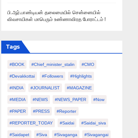
பி.ஆர்.பாண்டியன் தலைமையில் சென்னையில்
விவசாயிகள் மாபெரும் உண்ணாவிரத போராட்டம் !
Tags
#BOOK
#chief_minister_stalin
#CMO
#devakkottai
#followers
#highlights
#INDIA
#JOURNALIST
#MAGAZINE
#MEDIA
#NEWS
#NEWS_PAPER
#Now
#PAPER
#PRESS
#Reporter
#REPORTER_TODAY
#saidai
#saidai_siva
#saidapet
#Siva
#Sivaganga
#sivagangai