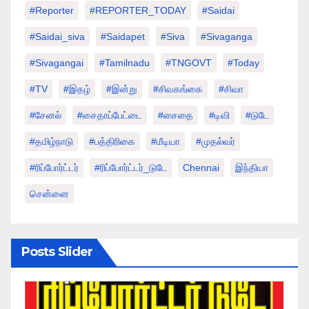
#Reporter
#REPORTER_TODAY
#saidai
#saidai_siva
#saidapet
#Siva
#Sivaganga
#sivagangai
#tamilnadu
#TNGOVT
#today
#TV
#இதழ்
#இன்று
#சிவகங்கை
#சிவா
#சேனல்
#சைதாப்பேட்டை
#சைதை
#டிவி
#டுடே
#தமிழ்நாடு
#பத்திரிகை
#மீடியா
#முதல்வர்
#ரிப்போர்ட்டர்
#ரிப்போர்ட்டர்_டுடே
Chennai
இந்தியா
சென்னை
Posts Slider