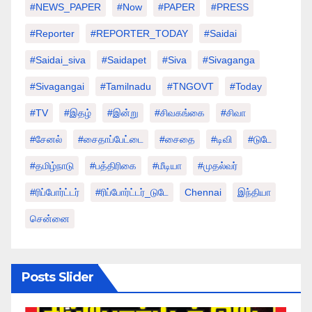
#NEWS_PAPER
#Now
#PAPER
#PRESS
#Reporter
#REPORTER_TODAY
#saidai
#saidai_siva
#saidapet
#Siva
#Sivaganga
#sivagangai
#tamilnadu
#TNGOVT
#today
#TV
#இதழ்
#இன்று
#சிவகங்கை
#சிவா
#சேனல்
#சைதாப்பேட்டை
#சைதை
#டிவி
#டுடே
#தமிழ்நாடு
#பத்திரிகை
#மீடியா
#முதல்வர்
#ரிப்போர்ட்டர்
#ரிப்போர்ட்டர்_டுடே
Chennai
இந்தியா
சென்னை
Posts Slider