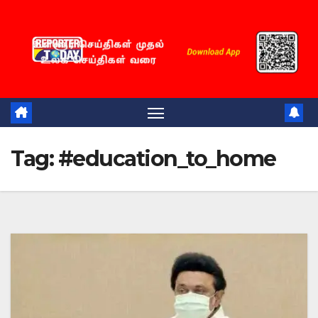
Skip
to
content
Tag:
#education_to_home