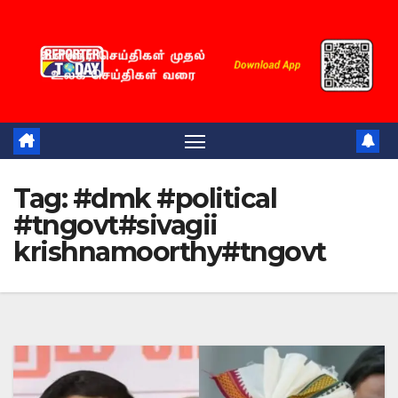
Skip
to
content
Tag:
#dmk #political
#tngovt#sivagii
krishnamoorthy#tngovt