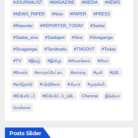
#JOURNALIST
#MAGAZINE
#MEDIA
#NEWS
#NEWS_PAPER
#Now
#PAPER
#PRESS
#Reporter
#REPORTER_TODAY
#saidai
#saidai_siva
#saidapet
#Siva
#Sivaganga
#sivagangai
#tamilnadu
#TNGOVT
#today
#TV
#இதழ்
#இன்று
#சிவகங்கை
#சிவா
#சேனல்
#சைதாப்பேட்டை
#சைதை
#டிவி
#டுடே
#தமிழ்நாடு
#பத்திரிகை
#மீடியா
#முதல்வர்
#ரிப்போர்ட்டர்
#ரிப்போர்ட்டர்_டுடே
Chennai
இந்தியா
சென்னை
Posts Slider