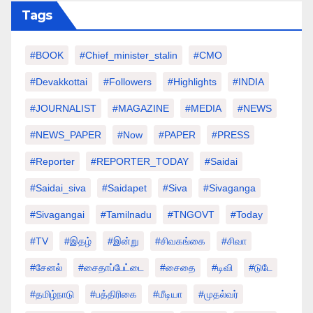
Tags
#BOOK
#chief_minister_stalin
#CMO
#devakkottai
#followers
#highlights
#INDIA
#JOURNALIST
#MAGAZINE
#MEDIA
#NEWS
#NEWS_PAPER
#Now
#PAPER
#PRESS
#Reporter
#REPORTER_TODAY
#saidai
#saidai_siva
#saidapet
#Siva
#Sivaganga
#sivagangai
#tamilnadu
#TNGOVT
#today
#TV
#இதழ்
#இன்று
#சிவகங்கை
#சிவா
#சேனல்
#சைதாப்பேட்டை
#சைதை
#டிவி
#டுடே
#தமிழ்நாடு
#பத்திரிகை
#மீடியா
#முதல்வர்