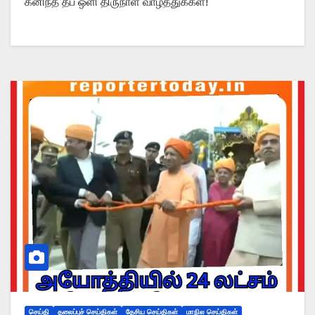
கனிந்த தீப ஒளி திருநாள் வாழ்த்துக்கள்!
செய்தி
தலைப்புச் செய்திகள்
தேசிய செய்திகள்
மாநில செய்திகள்