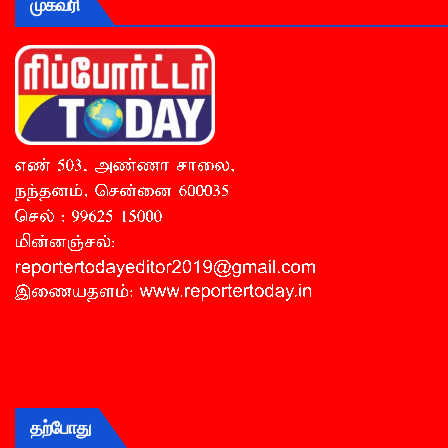
முகவரி
தற்போது