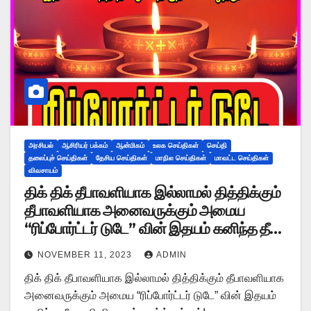
அரசியல்
ஆசிரியர் பக்கம்
ஆன்மிகம்
உலக செய்திகள்
செய்தி
தலைப்புச் செய்திகள்
தேசிய செய்திகள்
மாநில செய்திகள்
மாவட்ட செய்திகள்
விவசாயம்
திக் திக் தீபாவளியாக இல்லாமல் தித்திக்கும்
தீபாவளியாக அனைவருக்கும் அமைய
“ரிப்போர்ட்டர் டுடே” வின் இதயம் கனிந்த தீப
ஒளி திருநாள் வாழ்த்துக்கள்!
NOVEMBER 11, 2023
ADMIN
திக் திக் தீபாவளியாக இல்லாமல் தித்திக்கும் தீபாவளியாக
அனைவருக்கும் அமைய “ரிப்போர்ட்டர் டுடே” வின் இதயம்