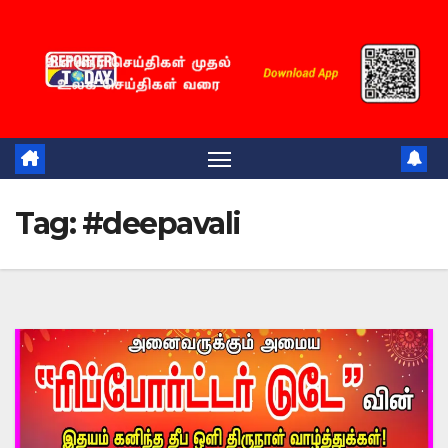
Skip
to
content
Tag:
#deepavali