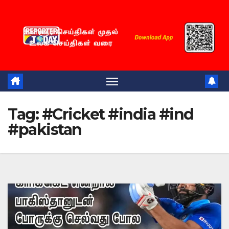
Skip
to
content
Tag:
#Cricket #india #ind
#pakistan