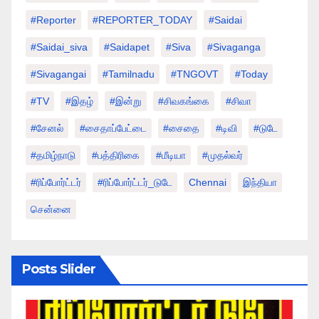
#Reporter
#REPORTER_TODAY
#saidai
#saidai_siva
#saidapet
#Siva
#Sivaganga
#sivagangai
#tamilnadu
#TNGOVT
#today
#TV
#இதழ்
#இன்று
#சிவகங்கை
#சிவா
#சேனல்
#சைதாப்பேட்டை
#சைதை
#டிவி
#டுடே
#தமிழ்நாடு
#பத்திரிகை
#மீடியா
#முதல்வர்
#ரிப்போர்ட்டர்
#ரிப்போர்ட்டர்_டுடே
Chennai
இந்தியா
சென்னை
Posts Slider