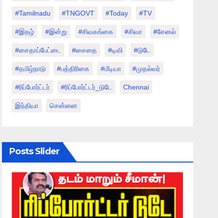
#tamilnadu
#TNGOVT
#today
#TV
#இதழ்
#இன்று
#சிவகங்கை
#சிவா
#சேனல்
#சைதாப்பேட்டை
#சைதை
#டிவி
#டுடே
#தமிழ்நாடு
#பத்திரிகை
#மீடியா
#முதல்வர்
#ரிப்போர்ட்டர்
#ரிப்போர்ட்டர்_டுடே
Chennai
இந்தியா
சென்னை
Posts Slider