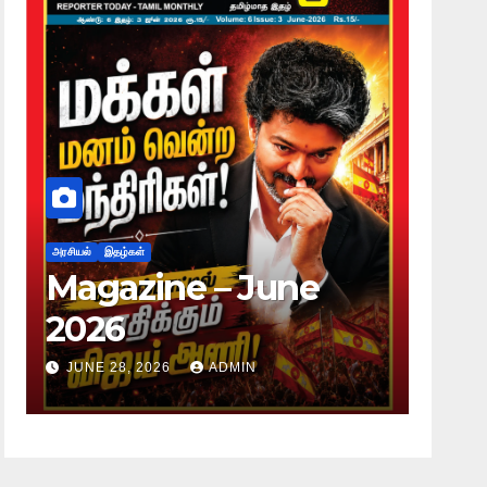
அரசியல்
இதழ்கள்
அரசியல்
Magazine – June
Mag
2026
20
JUNE 28, 2026
ADMIN
JUNE