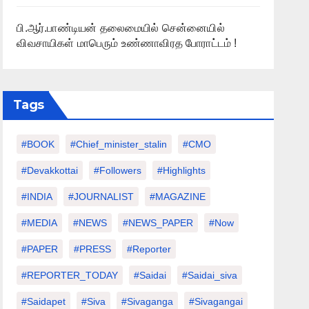
பி.ஆர்.பாண்டியன் தலைமையில் சென்னையில்
விவசாயிகள் மாபெரும் உண்ணாவிரத போராட்டம் !
Tags
#BOOK
#chief_minister_stalin
#CMO
#devakkottai
#followers
#highlights
#INDIA
#JOURNALIST
#MAGAZINE
#MEDIA
#NEWS
#NEWS_PAPER
#Now
#PAPER
#PRESS
#Reporter
#REPORTER_TODAY
#saidai
#saidai_siva
#saidapet
#Siva
#Sivaganga
#sivagangai