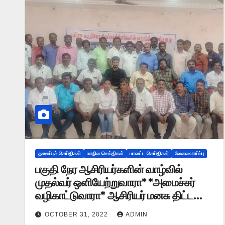
தலைப்புச் செய்திகள்
மாநில செய்திகள்
மாவட்ட செய்திகள்
வேலைவாய்ப்பு
பகுதி நேர ஆசிரியர்களின் வாழ்வில்
முதல்வர் ஒளியேற்றுவாரா* *அமைச்சர்
வழிகாட்டுவாரா* ஆசிரியர் மனசு திட்ட
விழாவில் பேச்சு!
OCTOBER 31, 2022
ADMIN