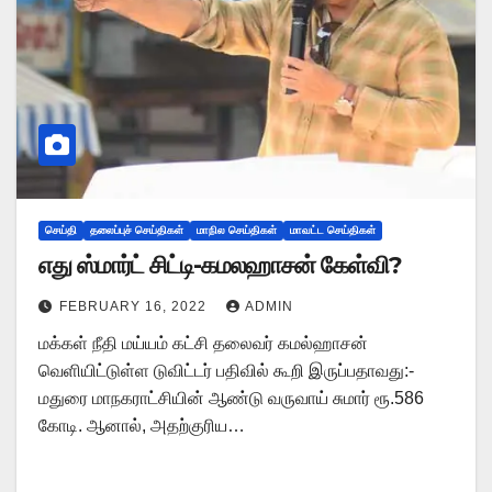
செய்தி
தலைப்புச் செய்திகள்
மாநில செய்திகள்
மாவட்ட செய்திகள்
எது ஸ்மார்ட் சிட்டி-கமலஹாசன் கேள்வி?
FEBRUARY 16, 2022
ADMIN
மக்கள் நீதி மய்யம் கட்சி தலைவர் கமல்ஹாசன்
வெளியிட்டுள்ள டுவிட்டர் பதிவில் கூறி இருப்பதாவது:-
மதுரை மாநகராட்சியின் ஆண்டு வருவாய் சுமார் ரூ.586
கோடி. ஆனால், அதற்குரிய…