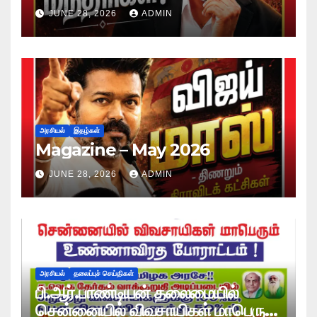
JUNE 28, 2026
ADMIN
அரசியல்
இதழ்கள்
Magazine – May 2026
JUNE 28, 2026
ADMIN
அரசியல்
தலைப்புச் செய்திகள்
பி.ஆர்.பாண்டியன் தலைமையில்
சென்னையில் விவசாயிகள் மாபெரும்