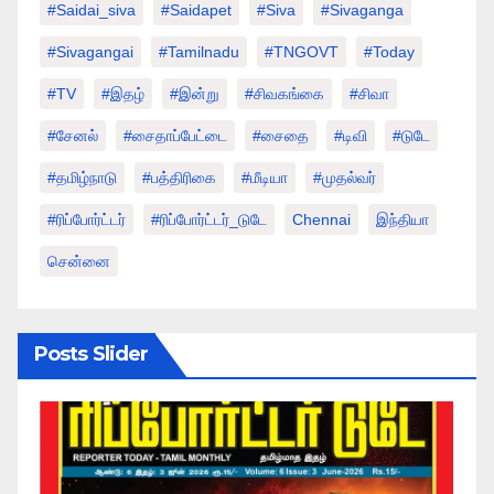
#saidai_siva
#saidapet
#Siva
#Sivaganga
#sivagangai
#tamilnadu
#TNGOVT
#today
#TV
#இதழ்
#இன்று
#சிவகங்கை
#சிவா
#சேனல்
#சைதாப்பேட்டை
#சைதை
#டிவி
#டுடே
#தமிழ்நாடு
#பத்திரிகை
#மீடியா
#முதல்வர்
#ரிப்போர்ட்டர்
#ரிப்போர்ட்டர்_டுடே
Chennai
இந்தியா
சென்னை
Posts Slider