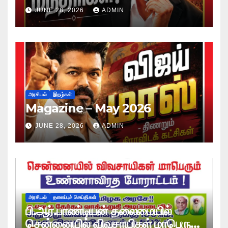
JUNE 28, 2026
ADMIN
அரசியல்
இதழ்கள்
Magazine – May 2026
JUNE 28, 2026
ADMIN
அரசியல்
தலைப்புச் செய்திகள்
பி.ஆர்.பாண்டியன் தலைமையில்
சென்னையில் விவசாயிகள் மாபெரும்