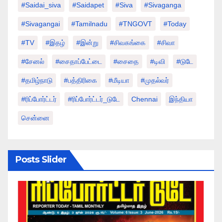
#saidai_siva
#saidapet
#Siva
#Sivaganga
#sivagangai
#tamilnadu
#TNGOVT
#today
#TV
#இதழ்
#இன்று
#சிவகங்கை
#சிவா
#சேனல்
#சைதாப்பேட்டை
#சைதை
#டிவி
#டுடே
#தமிழ்நாடு
#பத்திரிகை
#மீடியா
#முதல்வர்
#ரிப்போர்ட்டர்
#ரிப்போர்ட்டர்_டுடே
Chennai
இந்தியா
சென்னை
Posts Slider