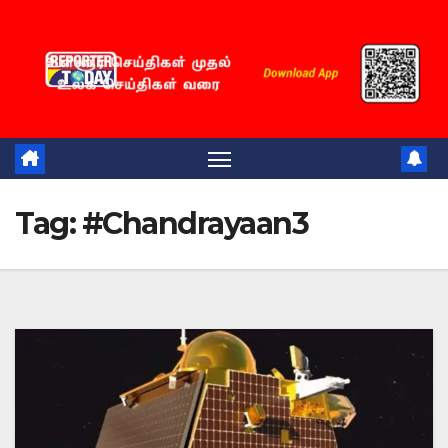
Skip
to
content
Tag:
#Chandrayaan3