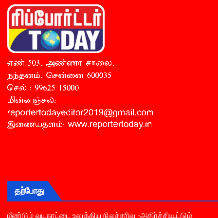
தற்போது
மீண்டும் வயநாட்டை உலுக்கிய நிலச்சரிவு -அதிர்ச்சியூட்டும்