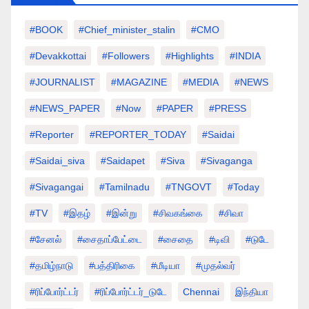
#BOOK
#chief_minister_stalin
#CMO
#devakkottai
#followers
#highlights
#INDIA
#JOURNALIST
#MAGAZINE
#MEDIA
#NEWS
#NEWS_PAPER
#Now
#PAPER
#PRESS
#Reporter
#REPORTER_TODAY
#saidai
#saidai_siva
#saidapet
#Siva
#Sivaganga
#sivagangai
#tamilnadu
#TNGOVT
#today
#TV
#இதழ்
#இன்று
#சிவகங்கை
#சிவா
#சேனல்
#சைதாப்பேட்டை
#சைதை
#டிவி
#டுடே
#தமிழ்நாடு
#பத்திரிகை
#மீடியா
#முதல்வர்
#ரிப்போர்ட்டர்
#ரிப்போர்ட்டர்_டுடே
Chennai
இந்தியா