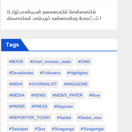
பி.ஆர்.பாண்டியன் தலைமையில் சென்னையில்
விவசாயிகள் மாபெரும் உண்ணாவிரத போராட்டம் !
Tags
#BOOK
#chief_minister_stalin
#CMO
#devakkottai
#followers
#highlights
#INDIA
#JOURNALIST
#MAGAZINE
#MEDIA
#NEWS
#NEWS_PAPER
#Now
#PAPER
#PRESS
#Reporter
#REPORTER_TODAY
#saidai
#saidai_siva
#saidapet
#Siva
#Sivaganga
#sivagangai