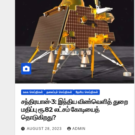
உலக செய்திகள்
தலைப்புச் செய்திகள்
தேசிய செய்திகள்
சந்திரயான்-3: இந்திய விண்வெளித் துறை
மதிப்பு ரூ.82 லட்சம் கோடியைத்
தொடுகிறது?
AUGUST 28, 2023
ADMIN