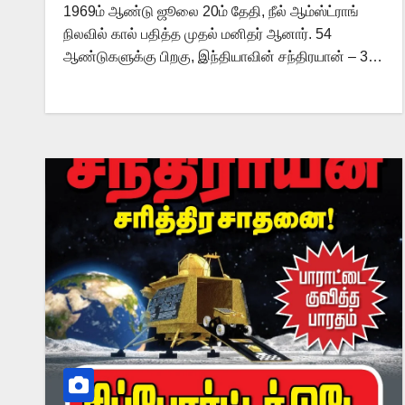
1969ம் ஆண்டு ஜூலை 20ம் தேதி, நீல் ஆம்ஸ்ட்ராங்
நிலவில் கால் பதித்த முதல் மனிதர் ஆனார். 54
ஆண்டுகளுக்கு பிறகு, இந்தியாவின் சந்திரயான் – 3…