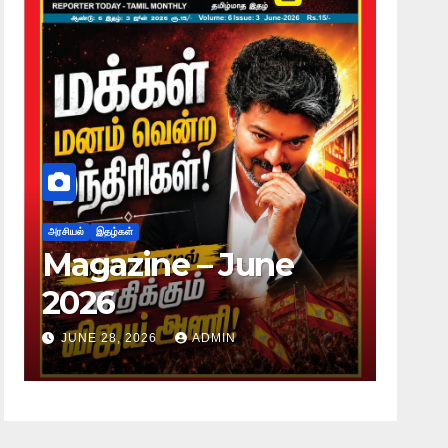
ள்
அரசியல்
இதழ்கள்
ine – June
Magazine –
2026
 2026
ADMIN
JUNE 28, 2026
ADM