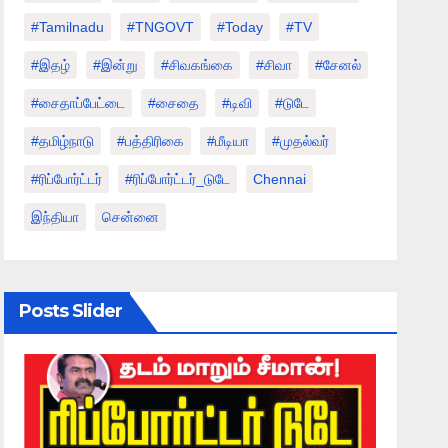
#tamilnadu
#TNGOVT
#today
#TV
#இதழ்
#இன்று
#சிவகங்கை
#சிவா
#சேனல்
#சைதாப்பேட்டை
#சைதை
#டிவி
#டுடே
#தமிழ்நாடு
#பத்திரிகை
#மீடியா
#முதல்வர்
#ரிப்போர்ட்டர்
#ரிப்போர்ட்டர்_டுடே
Chennai
இந்தியா
சென்னை
Posts Slider