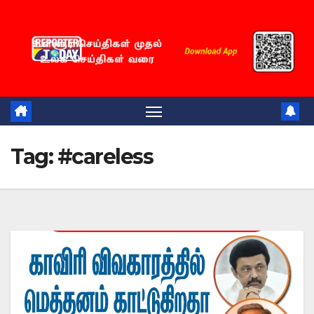
Skip
to
content
Tag:
#careless