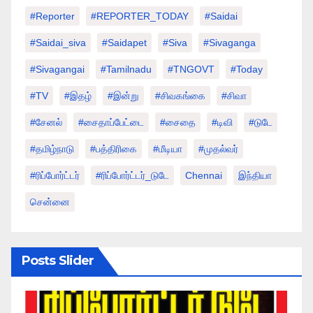
#Reporter
#REPORTER_TODAY
#saidai
#saidai_siva
#saidapet
#Siva
#Sivaganga
#sivagangai
#tamilnadu
#TNGOVT
#today
#TV
#இதழ்
#இன்று
#சிவகங்கை
#சிவா
#சேனல்
#சைதாப்பேட்டை
#சைதை
#டிவி
#டுடே
#தமிழ்நாடு
#பத்திரிகை
#மீடியா
#முதல்வர்
#ரிப்போர்ட்டர்
#ரிப்போர்ட்டர்_டுடே
Chennai
இந்தியா
சென்னை
Posts Slider