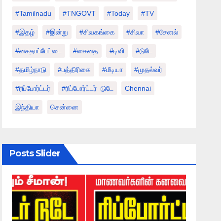
#tamilnadu
#TNGOVT
#today
#TV
#இதழ்
#இன்று
#சிவகங்கை
#சிவா
#சேனல்
#சைதாப்பேட்டை
#சைதை
#டிவி
#டுடே
#தமிழ்நாடு
#பத்திரிகை
#மீடியா
#முதல்வர்
#ரிப்போர்ட்டர்
#ரிப்போர்ட்டர்_டுடே
Chennai
இந்தியா
சென்னை
Posts Slider