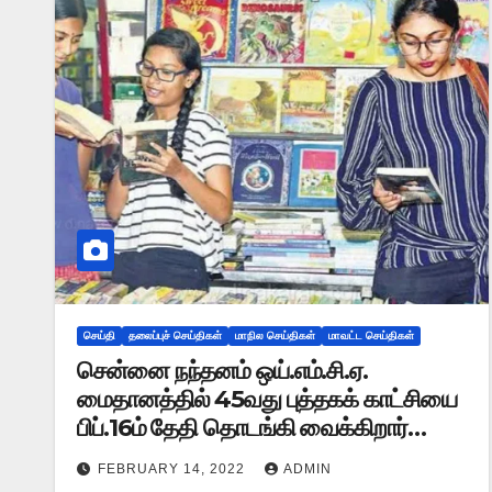
செய்தி
தலைப்புச் செய்திகள்
மாநில செய்திகள்
மாவட்ட செய்திகள்
சென்னை நந்தனம் ஒய்.எம்.சி.ஏ.
மைதானத்தில் 45வது புத்தகக் காட்சியை
பிப்.16ம் தேதி தொடங்கி வைக்கிறார்
முதல்வர் மு.க.ஸ்டாலின்..!!
FEBRUARY 14, 2022
ADMIN