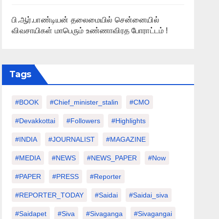
பி.ஆர்.பாண்டியன் தலைமையில் சென்னையில்
விவசாயிகள் மாபெரும் உண்ணாவிரத போராட்டம் !
Tags
#BOOK
#chief_minister_stalin
#CMO
#devakkottai
#followers
#highlights
#INDIA
#JOURNALIST
#MAGAZINE
#MEDIA
#NEWS
#NEWS_PAPER
#Now
#PAPER
#PRESS
#Reporter
#REPORTER_TODAY
#saidai
#saidai_siva
#saidapet
#Siva
#Sivaganga
#sivagangai