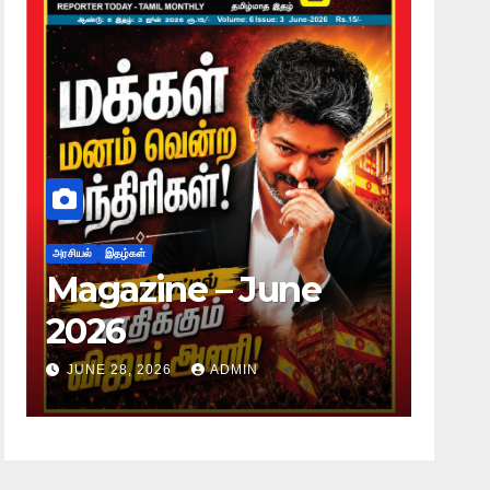
அரசியல்
இதழ்கள்
அரசியல்
Magazine – June
Mag
2026
20
JUNE 28, 2026
ADMIN
JUNE