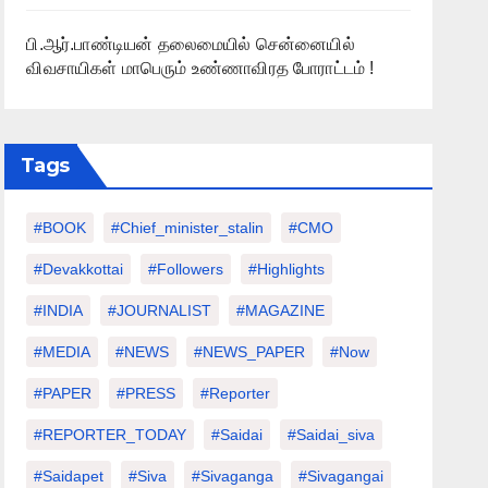
பி.ஆர்.பாண்டியன் தலைமையில் சென்னையில்
விவசாயிகள் மாபெரும் உண்ணாவிரத போராட்டம் !
Tags
#BOOK
#chief_minister_stalin
#CMO
#devakkottai
#followers
#highlights
#INDIA
#JOURNALIST
#MAGAZINE
#MEDIA
#NEWS
#NEWS_PAPER
#Now
#PAPER
#PRESS
#Reporter
#REPORTER_TODAY
#saidai
#saidai_siva
#saidapet
#Siva
#Sivaganga
#sivagangai