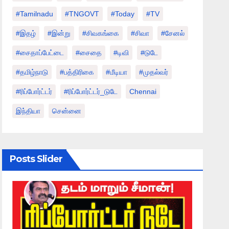
#tamilnadu
#TNGOVT
#today
#TV
#இதழ்
#இன்று
#சிவகங்கை
#சிவா
#சேனல்
#சைதாப்பேட்டை
#சைதை
#டிவி
#டுடே
#தமிழ்நாடு
#பத்திரிகை
#மீடியா
#முதல்வர்
#ரிப்போர்ட்டர்
#ரிப்போர்ட்டர்_டுடே
Chennai
இந்தியா
சென்னை
Posts Slider