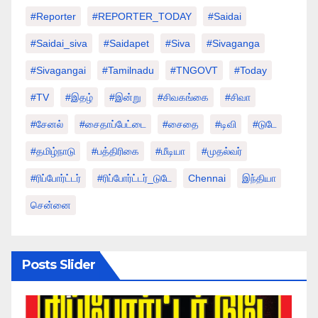
#Reporter
#REPORTER_TODAY
#saidai
#saidai_siva
#saidapet
#Siva
#Sivaganga
#sivagangai
#tamilnadu
#TNGOVT
#today
#TV
#இதழ்
#இன்று
#சிவகங்கை
#சிவா
#சேனல்
#சைதாப்பேட்டை
#சைதை
#டிவி
#டுடே
#தமிழ்நாடு
#பத்திரிகை
#மீடியா
#முதல்வர்
#ரிப்போர்ட்டர்
#ரிப்போர்ட்டர்_டுடே
Chennai
இந்தியா
சென்னை
Posts Slider