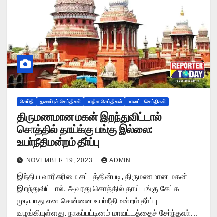
செய்தி
தலைப்புச் செய்திகள்
மாநில செய்திகள்
மாவட்ட செய்திகள்
திருமணமான மகன் இறந்துவிட்டால்
சொத்தில் தாய்க்கு பங்கு இல்லை:
உயா்நீதிமன்றம் தீா்ப்பு
NOVEMBER 19, 2023
ADMIN
இந்திய வாரிசுரிமை சட்டத்தின்படி, திருமணமான மகன்
இறந்துவிட்டால், அவரது சொத்தில் தாய் பங்கு கேட்க
முடியாது என சென்னை உயா்நீதிமன்றம் தீா்ப்பு
வழங்கியுள்ளது. நாகப்பட்டினம் மாவட்டத்தைச் சோ்ந்தவா்…