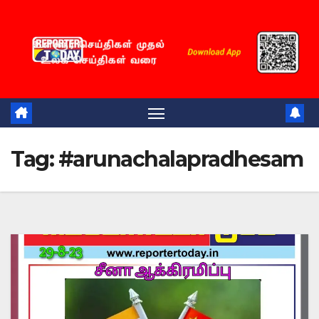
Skip
to
content
Tag:
#arunachalapradhesam