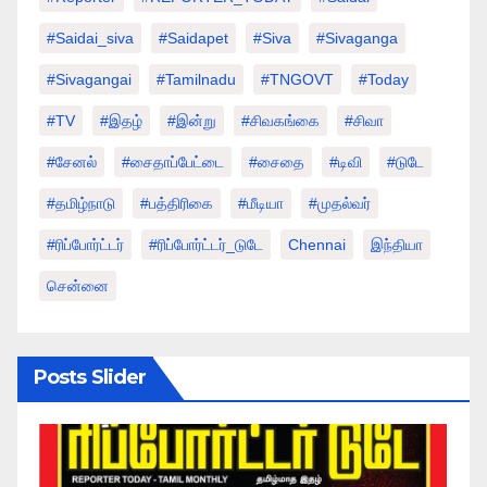
#saidai_siva
#saidapet
#Siva
#Sivaganga
#sivagangai
#tamilnadu
#TNGOVT
#today
#TV
#இதழ்
#இன்று
#சிவகங்கை
#சிவா
#சேனல்
#சைதாப்பேட்டை
#சைதை
#டிவி
#டுடே
#தமிழ்நாடு
#பத்திரிகை
#மீடியா
#முதல்வர்
#ரிப்போர்ட்டர்
#ரிப்போர்ட்டர்_டுடே
Chennai
இந்தியா
சென்னை
Posts Slider