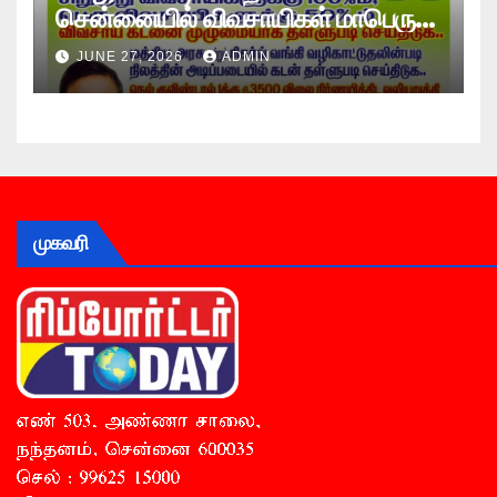
சென்னையில் விவசாயிகள் மாபெரும்
உண்ணாவிரத போராட்டம் !
JUNE 27, 2026
ADMIN
முகவரி