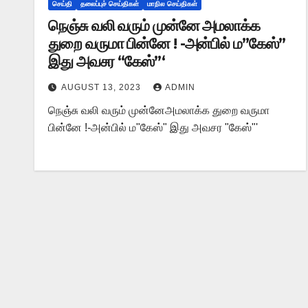
செய்தி
தலைப்புச் செய்திகள்
மாநில செய்திகள்
நெஞ்சு வலி வரும் முன்னே அமலாக்க
துறை வருமா பின்னே ! -அன்பில் ம”கேஸ்”
இது அவசர “கேஸ்”‘
AUGUST 13, 2023
ADMIN
நெஞ்சு வலி வரும் முன்னேஅமலாக்க துறை வருமா
பின்னே !-அன்பில் ம"கேஸ்" இது அவசர "கேஸ்"'