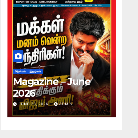
அரசியல்
இதழ்கள்
அரசியல்
Magazine – June
Mag
2026
20
JUNE 28, 2026
ADMIN
JUNE