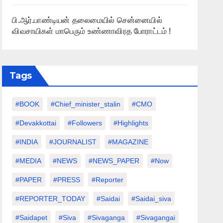
பி.ஆர்.பாண்டியன் தலைமையில் சென்னையில்
விவசாயிகள் மாபெரும் உண்ணாவிரத போராட்டம் !
Tags
#BOOK
#chief_minister_stalin
#CMO
#devakkottai
#followers
#highlights
#INDIA
#JOURNALIST
#MAGAZINE
#MEDIA
#NEWS
#NEWS_PAPER
#Now
#PAPER
#PRESS
#Reporter
#REPORTER_TODAY
#saidai
#saidai_siva
#saidapet
#Siva
#Sivaganga
#sivagangai