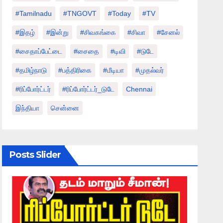
#tamilnadu
#TNGOVT
#today
#TV
#இதழ்
#இன்று
#சிவகங்கை
#சிவா
#சேனல்
#சைதாப்பேட்டை
#சைதை
#டிவி
#டுடே
#தமிழ்நாடு
#பத்திரிகை
#மீடியா
#முதல்வர்
#ரிப்போர்ட்டர்
#ரிப்போர்ட்டர்_டுடே
Chennai
இந்தியா
சென்னை
Posts Slider