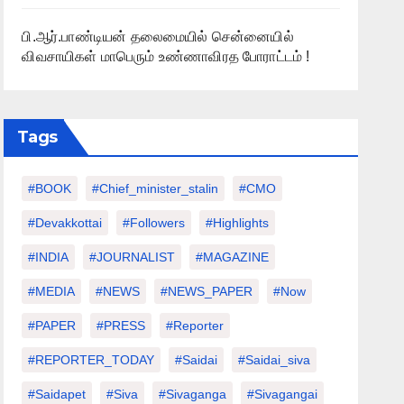
பி.ஆர்.பாண்டியன் தலைமையில் சென்னையில்
விவசாயிகள் மாபெரும் உண்ணாவிரத போராட்டம் !
Tags
#BOOK
#chief_minister_stalin
#CMO
#devakkottai
#followers
#highlights
#INDIA
#JOURNALIST
#MAGAZINE
#MEDIA
#NEWS
#NEWS_PAPER
#Now
#PAPER
#PRESS
#Reporter
#REPORTER_TODAY
#saidai
#saidai_siva
#saidapet
#Siva
#Sivaganga
#sivagangai