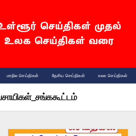
மாநில செய்திகள்
தேசிய செய்திகள்
உலக செய்திகள்
சாயிகள்_சங்ககூட்டம்