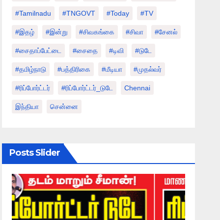
#tamilnadu
#TNGOVT
#today
#TV
#இதழ்
#இன்று
#சிவகங்கை
#சிவா
#சேனல்
#சைதாப்பேட்டை
#சைதை
#டிவி
#டுடே
#தமிழ்நாடு
#பத்திரிகை
#மீடியா
#முதல்வர்
#ரிப்போர்ட்டர்
#ரிப்போர்ட்டர்_டுடே
Chennai
இந்தியா
சென்னை
Posts Slider