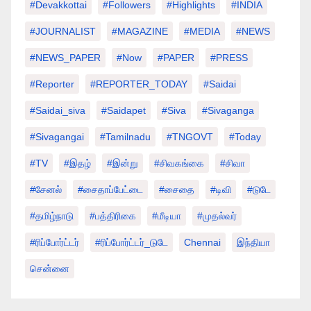
#devakkottai
#followers
#highlights
#INDIA
#JOURNALIST
#MAGAZINE
#MEDIA
#NEWS
#NEWS_PAPER
#Now
#PAPER
#PRESS
#Reporter
#REPORTER_TODAY
#saidai
#saidai_siva
#saidapet
#Siva
#Sivaganga
#sivagangai
#tamilnadu
#TNGOVT
#today
#TV
#இதழ்
#இன்று
#சிவகங்கை
#சிவா
#சேனல்
#சைதாப்பேட்டை
#சைதை
#டிவி
#டுடே
#தமிழ்நாடு
#பத்திரிகை
#மீடியா
#முதல்வர்
#ரிப்போர்ட்டர்
#ரிப்போர்ட்டர்_டுடே
Chennai
இந்தியா
சென்னை