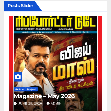
Posts Slider
அர
ப
அரசியல்
இதழ்கள்
Magazine – May 2026
ச
ம
JUNE 28, 2026
ADMIN