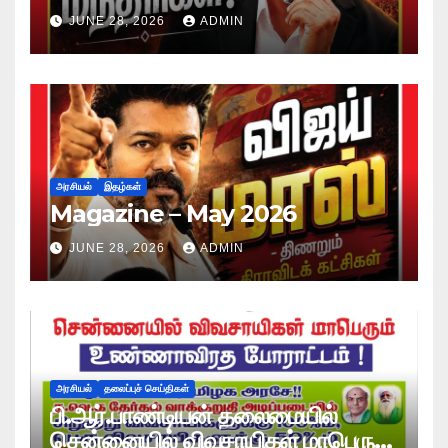
JUNE 28, 2026
ADMIN
அரசியல்
இதழ்கள்
Magazine – May 2026
JUNE 28, 2026
ADMIN
அரசியல்
தலைப்புச் செய்திகள்
பி.ஆர்.பாண்டியன் தலைமையில்
சென்னையில் விவசாயிகள் மாபெரும்