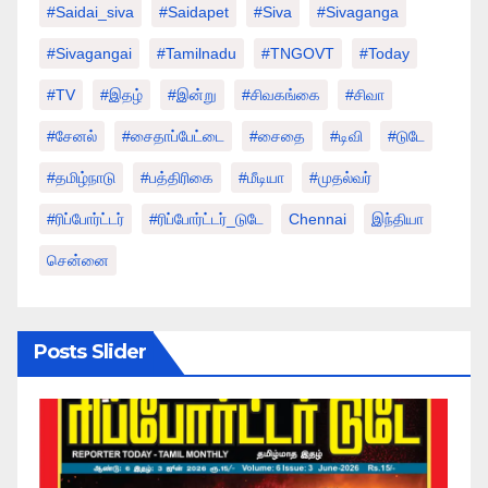
#saidai_siva
#saidapet
#Siva
#Sivaganga
#sivagangai
#tamilnadu
#TNGOVT
#today
#TV
#இதழ்
#இன்று
#சிவகங்கை
#சிவா
#சேனல்
#சைதாப்பேட்டை
#சைதை
#டிவி
#டுடே
#தமிழ்நாடு
#பத்திரிகை
#மீடியா
#முதல்வர்
#ரிப்போர்ட்டர்
#ரிப்போர்ட்டர்_டுடே
Chennai
இந்தியா
சென்னை
Posts Slider