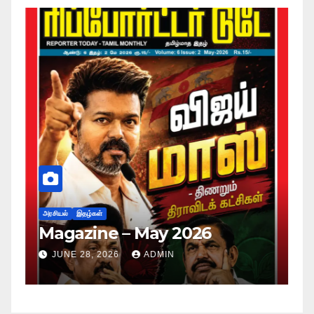
அர
ப
அரசியல்
இதழ்கள்
Magazine – May 2026
ச
ம
JUNE 28, 2026
ADMIN