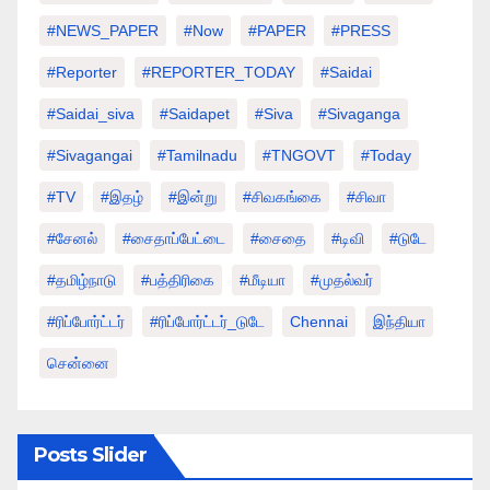
#NEWS_PAPER
#Now
#PAPER
#PRESS
#Reporter
#REPORTER_TODAY
#saidai
#saidai_siva
#saidapet
#Siva
#Sivaganga
#sivagangai
#tamilnadu
#TNGOVT
#today
#TV
#இதழ்
#இன்று
#சிவகங்கை
#சிவா
#சேனல்
#சைதாப்பேட்டை
#சைதை
#டிவி
#டுடே
#தமிழ்நாடு
#பத்திரிகை
#மீடியா
#முதல்வர்
#ரிப்போர்ட்டர்
#ரிப்போர்ட்டர்_டுடே
Chennai
இந்தியா
சென்னை
Posts Slider