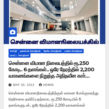
செய்தி
தலைப்புச் செய்திகள்
தேசிய செய்திகள்
மாநில செய்திகள்
மாவட்ட செய்திகள்
சென்னை விமான நிலையத்தில் ரூ.250
கோடி.. 6 தளங்கள்.. ஒரே நேரத்தில் 2,200
வாகனங்களை நிறுத்த அதிநவீன காா்
பாா்க்கிங்!
MAY 30, 2022
ADMIN
சென்னை விமானநிலையத்திற்குள் வாகன போக்குவரத்து
நெரிசலை தவிா்ப்பதற்காக, ரூ.250 கோடியில் 6
தளங்களுடன், ஒரே நேரத்தில் 2,200 வாகனங்கள்