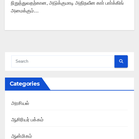
நிறுத்துவதற்கான, அடுக்குமாடி அதிநவீன காா் பாா்க்கிங்
அமைக்கும்…
Categories
அரசியல்
ஆசிரியர் பக்கம்
ஆன்மிகம்