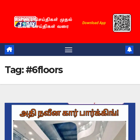
Skip
to
content
Tag:
#6floors