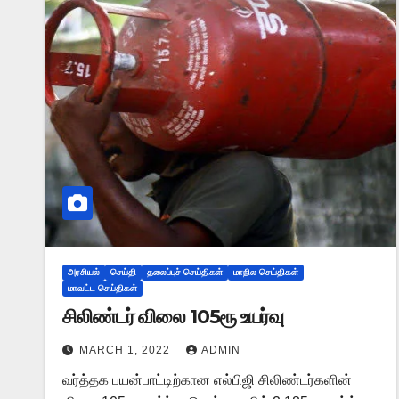
அரசியல்
செய்தி
தலைப்புச் செய்திகள்
மாநில செய்திகள்
மாவட்ட செய்திகள்
சிலிண்டர் விலை 105ரூ உயர்வு
MARCH 1, 2022
ADMIN
வர்த்தக பயன்பாட்டிற்கான எல்பிஜி சிலிண்டர்களின்