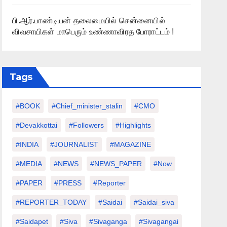
பி.ஆர்.பாண்டியன் தலைமையில் சென்னையில்
விவசாயிகள் மாபெரும் உண்ணாவிரத போராட்டம் !
Tags
#BOOK
#chief_minister_stalin
#CMO
#devakkottai
#followers
#highlights
#INDIA
#JOURNALIST
#MAGAZINE
#MEDIA
#NEWS
#NEWS_PAPER
#Now
#PAPER
#PRESS
#Reporter
#REPORTER_TODAY
#saidai
#saidai_siva
#saidapet
#Siva
#Sivaganga
#sivagangai