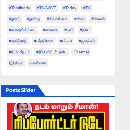
#tamilnadu
#TNGOVT
#today
#TV
#இதழ்
#இன்று
#சிவகங்கை
#சிவா
#சேனல்
#சைதாப்பேட்டை
#சைதை
#டிவி
#டுடே
#தமிழ்நாடு
#பத்திரிகை
#மீடியா
#முதல்வர்
#ரிப்போர்ட்டர்
#ரிப்போர்ட்டர்_டுடே
Chennai
இந்தியா
சென்னை
Posts Slider