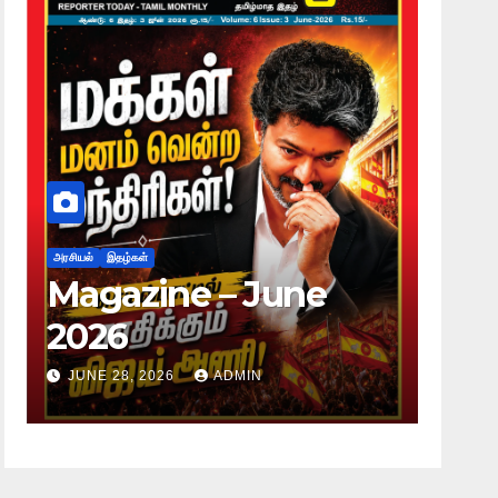
அரசியல்
இதழ்கள்
அரசியல்
Magazine – May
பி.
2026
தல
செ
JUNE 28, 2026
ADMIN
JUN
விவ
உண்