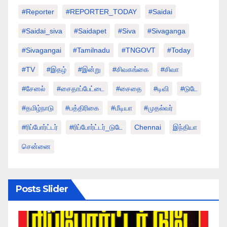
#Reporter
#REPORTER_TODAY
#saidai
#saidai_siva
#saidapet
#Siva
#Sivaganga
#sivagangai
#tamilnadu
#TNGOVT
#today
#TV
#இதழ்
#இன்று
#சிவகங்கை
#சிவா
#சேனல்
#சைதாப்பேட்டை
#சைதை
#டிவி
#டுடே
#தமிழ்நாடு
#பத்திரிகை
#மீடியா
#முதல்வர்
#ரிப்போர்ட்டர்
#ரிப்போர்ட்டர்_டுடே
Chennai
இந்தியா
சென்னை
Posts Slider