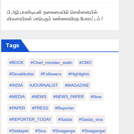
பி.ஆர்.பாண்டியன் தலைமையில் சென்னையில்
விவசாயிகள் மாபெரும் உண்ணாவிரத போராட்டம் !
Tags
#BOOK
#chief_minister_stalin
#CMO
#devakkottai
#followers
#highlights
#INDIA
#JOURNALIST
#MAGAZINE
#MEDIA
#NEWS
#NEWS_PAPER
#Now
#PAPER
#PRESS
#Reporter
#REPORTER_TODAY
#saidai
#saidai_siva
#saidapet
#Siva
#Sivaganga
#sivagangai