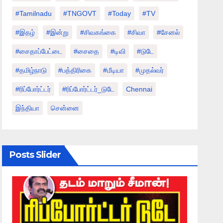
#tamilnadu
#TNGOVT
#today
#TV
#இதழ்
#இன்று
#சிவகங்கை
#சிவா
#சேனல்
#சைதாப்பேட்டை
#சைதை
#டிவி
#டுடே
#தமிழ்நாடு
#பத்திரிகை
#மீடியா
#முதல்வர்
#ரிப்போர்ட்டர்
#ரிப்போர்ட்டர்_டுடே
Chennai
இந்தியா
சென்னை
Posts Slider