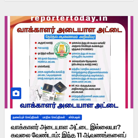
தலைப்புச் செய்திகள்
மாநில செய்திகள்
ஸ்பெஷல்
வாக்காளர் அடையாள அட்டை இல்லையா?
கவலை வேண்டாம்: இந்த 11 ஆவணங்களைப்