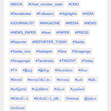
#BOOK
#chief_minister_stalin
#CMO
#devakkottai
#followers
#highlights
#INDIA
#JOURNALIST
#MAGAZINE
#MEDIA
#NEWS
#NEWS_PAPER
#Now
#PAPER
#PRESS
#Reporter
#REPORTER_TODAY
#saidai
#saidai_siva
#saidapet
#Siva
#Sivaganga
#sivagangai
#tamilnadu
#TNGOVT
#today
#TV
#இதழ்
#இன்று
#சிவகங்கை
#சிவா
#சேனல்
#சைதாப்பேட்டை
#சைதை
#டிவி
#டுடே
#தமிழ்நாடு
#பத்திரிகை
#மீடியா
#முதல்வர்
#ரிப்போர்ட்டர்
#ரிப்போர்ட்டர்_டுடே
Chennai
இந்தியா
சென்னை