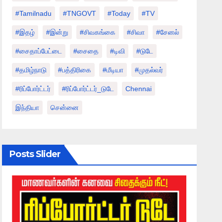
#tamilnadu
#TNGOVT
#today
#TV
#இதழ்
#இன்று
#சிவகங்கை
#சிவா
#சேனல்
#சைதாப்பேட்டை
#சைதை
#டிவி
#டுடே
#தமிழ்நாடு
#பத்திரிகை
#மீடியா
#முதல்வர்
#ரிப்போர்ட்டர்
#ரிப்போர்ட்டர்_டுடே
Chennai
இந்தியா
சென்னை
Posts Slider