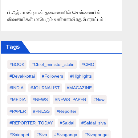
பி.ஆர்.பாண்டியன் தலைமையில் சென்னையில்
விவசாயிகள் மாபெரும் உண்ணாவிரத போராட்டம் !
Tags
#BOOK
#chief_minister_stalin
#CMO
#devakkottai
#followers
#highlights
#INDIA
#JOURNALIST
#MAGAZINE
#MEDIA
#NEWS
#NEWS_PAPER
#Now
#PAPER
#PRESS
#Reporter
#REPORTER_TODAY
#saidai
#saidai_siva
#saidapet
#Siva
#Sivaganga
#sivagangai