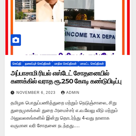
செய்தி
தலைப்புச் செய்திகள்
மாநில செய்திகள்
மாவட்ட செய்திகள்
அப்பாசாமி ரியல் எஸ்டேட் சோதனையில்
கணக்கில் வராத ரூ.250 கோடி கண்டுபிடிப்பு
NOVEMBER 6, 2023
ADMIN
தமிழக பொதுப்பணித்துறை மற்றும் நெடுஞ்சாலை, சிறு
துறைமுகங்கள் துறை அமைச்சர் எ.வ.வேலு வீடு மற்றும்
அலுவலகங்களில் இன்று தொடர்ந்து 4-வது நாளாக
வருமான வரி சோதனை நடந்தது.…