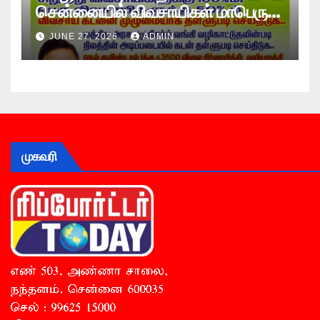
சென்னையில் விவசாயிகள் மாபெரும்
உண்ணாவிரத போராட்டம் !
JUNE 27, 2026
ADMIN
முகவரி