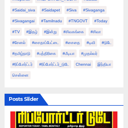
#saidai_siva
#saidapet
#Siva
#Sivaganga
#sivagangai
#tamilnadu
#TNGOVT
#today
#TV
#இதழ்
#இன்று
#சிவகங்கை
#சிவா
#சேனல்
#சைதாப்பேட்டை
#சைதை
#டிவி
#டுடே
#தமிழ்நாடு
#பத்திரிகை
#மீடியா
#முதல்வர்
#ரிப்போர்ட்டர்
#ரிப்போர்ட்டர்_டுடே
Chennai
இந்தியா
சென்னை
Posts Slider