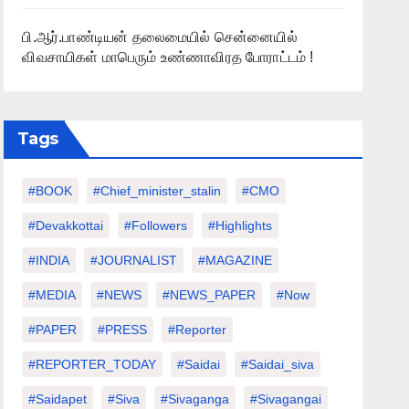
பி.ஆர்.பாண்டியன் தலைமையில் சென்னையில்
விவசாயிகள் மாபெரும் உண்ணாவிரத போராட்டம் !
Tags
#BOOK
#chief_minister_stalin
#CMO
#devakkottai
#followers
#highlights
#INDIA
#JOURNALIST
#MAGAZINE
#MEDIA
#NEWS
#NEWS_PAPER
#Now
#PAPER
#PRESS
#Reporter
#REPORTER_TODAY
#saidai
#saidai_siva
#saidapet
#Siva
#Sivaganga
#sivagangai