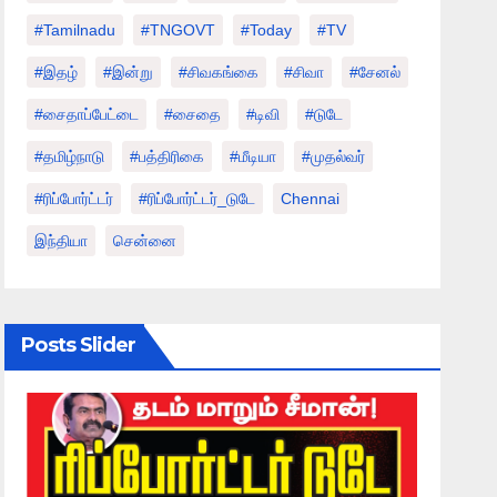
#tamilnadu
#TNGOVT
#today
#TV
#இதழ்
#இன்று
#சிவகங்கை
#சிவா
#சேனல்
#சைதாப்பேட்டை
#சைதை
#டிவி
#டுடே
#தமிழ்நாடு
#பத்திரிகை
#மீடியா
#முதல்வர்
#ரிப்போர்ட்டர்
#ரிப்போர்ட்டர்_டுடே
Chennai
இந்தியா
சென்னை
Posts Slider