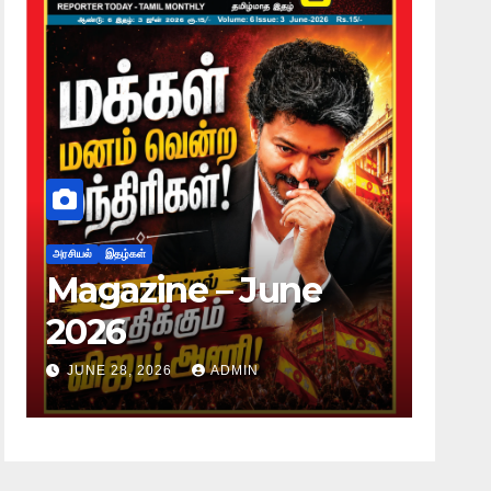
அரசியல்
இதழ்கள்
அரசியல்
Magazine – June
Mag
2026
20
JUNE 28, 2026
ADMIN
JUNE