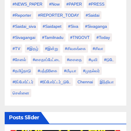
#NEWS_PAPER
#Now
#PAPER
#PRESS
#Reporter
#REPORTER_TODAY
#saidai
#saidai_siva
#saidapet
#Siva
#Sivaganga
#sivagangai
#tamilnadu
#TNGOVT
#today
#TV
#இதழ்
#இன்று
#சிவகங்கை
#சிவா
#சேனல்
#சைதாப்பேட்டை
#சைதை
#டிவி
#டுடே
#தமிழ்நாடு
#பத்திரிகை
#மீடியா
#முதல்வர்
#ரிப்போர்ட்டர்
#ரிப்போர்ட்டர்_டுடே
Chennai
இந்தியா
சென்னை
Posts Slider