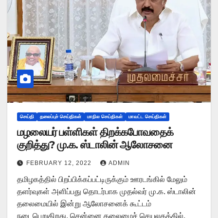
செய்தி
தலைப்புச் செய்திகள்
மாநில செய்திகள்
மாவட்ட செய்திகள்
மழலையர் பள்ளிகள் திறக்கபோவதைக்
குறித்து? மு.க. ஸ்டாலின் ஆலோசனை
FEBRUARY 12, 2022
ADMIN
தமிழகத்தில் பிறப்பிக்கப்பட்டிருக்கும் ஊரடங்கில் மேலும்
தளர்வுகள் அளிப்பது தொடர்பாக முதல்வர் மு.க. ஸ்டாலின்
தலைமையில் இன்று ஆலோசனைக் கூட்டம்
நடைபெறுகிறது. சென்னை தலைமைச் செயலகத்தில்,