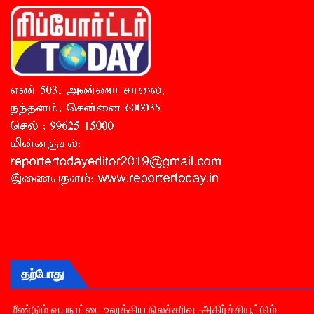
தற்போது
மீண்டும் வயநாட்டை உலுக்கிய நிலச்சரிவு -அதிர்ச்சியூட்டும்