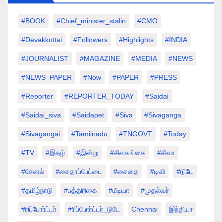
#BOOK
#chief_minister_stalin
#CMO
#devakkottai
#followers
#highlights
#INDIA
#JOURNALIST
#MAGAZINE
#MEDIA
#NEWS
#NEWS_PAPER
#Now
#PAPER
#PRESS
#Reporter
#REPORTER_TODAY
#saidai
#saidai_siva
#saidapet
#Siva
#Sivaganga
#sivagangai
#tamilnadu
#TNGOVT
#today
#TV
#இதழ்
#இன்று
#சிவகங்கை
#சிவா
#சேனல்
#சைதாப்பேட்டை
#சைதை
#டிவி
#டுடே
#தமிழ்நாடு
#பத்திரிகை
#மீடியா
#முதல்வர்
#ரிப்போர்ட்டர்
#ரிப்போர்ட்டர்_டுடே
Chennai
இந்தியா