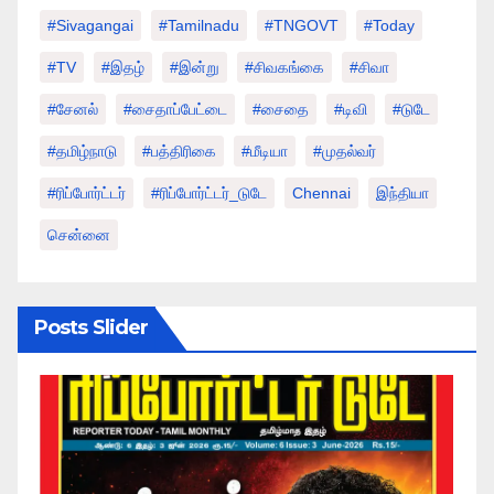
#sivagangai
#tamilnadu
#TNGOVT
#today
#TV
#இதழ்
#இன்று
#சிவகங்கை
#சிவா
#சேனல்
#சைதாப்பேட்டை
#சைதை
#டிவி
#டுடே
#தமிழ்நாடு
#பத்திரிகை
#மீடியா
#முதல்வர்
#ரிப்போர்ட்டர்
#ரிப்போர்ட்டர்_டுடே
Chennai
இந்தியா
சென்னை
Posts Slider