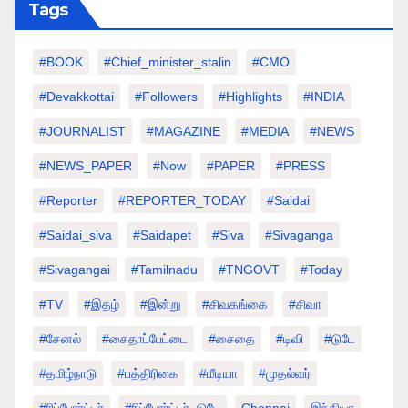
Tags
#BOOK
#chief_minister_stalin
#CMO
#devakkottai
#followers
#highlights
#INDIA
#JOURNALIST
#MAGAZINE
#MEDIA
#NEWS
#NEWS_PAPER
#Now
#PAPER
#PRESS
#Reporter
#REPORTER_TODAY
#saidai
#saidai_siva
#saidapet
#Siva
#Sivaganga
#sivagangai
#tamilnadu
#TNGOVT
#today
#TV
#இதழ்
#இன்று
#சிவகங்கை
#சிவா
#சேனல்
#சைதாப்பேட்டை
#சைதை
#டிவி
#டுடே
#தமிழ்நாடு
#பத்திரிகை
#மீடியா
#முதல்வர்