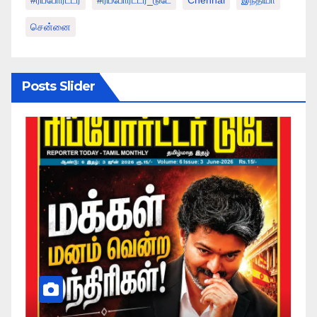
#ரிப்போர்ட்டர்
#ரிப்போர்ட்டர்_டுடே
Chennai
இந்தியா
சென்னை
Posts Slider