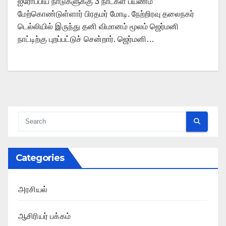
ஐரோப்பிய நாடுகளுக்கு 3 நாட்கள் பயணம்
மேற்கொண்டுள்ளார் பிரதமர் மோடி. நேற்றிரவு தலைநகர்
டெல்லியில் இருந்து தனி விமானம் மூலம் ஜெர்மனி
நாட்டிற்கு புறப்பட்டுச் சென்றார். ஜெர்மனி…
Categories
அரசியல்
ஆசிரியர் பக்கம்