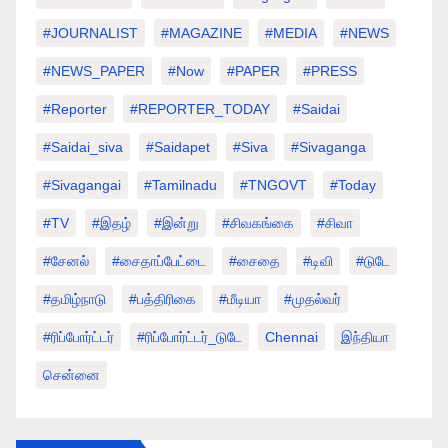
#JOURNALIST
#MAGAZINE
#MEDIA
#NEWS
#NEWS_PAPER
#Now
#PAPER
#PRESS
#Reporter
#REPORTER_TODAY
#saidai
#saidai_siva
#saidapet
#Siva
#Sivaganga
#sivagangai
#tamilnadu
#TNGOVT
#today
#TV
#இதழ்
#இன்று
#சிவகங்கை
#சிவா
#சேனல்
#சைதாப்பேட்டை
#சைதை
#டிவி
#டுடே
#தமிழ்நாடு
#பத்திரிகை
#மீடியா
#முதல்வர்
#ரிப்போர்ட்டர்
#ரிப்போர்ட்டர்_டுடே
Chennai
இந்தியா
சென்னை