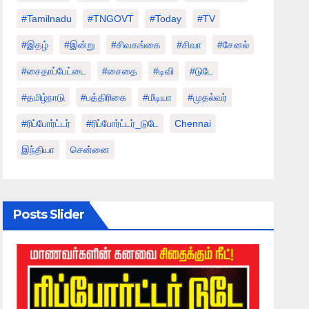
#tamilnadu
#TNGOVT
#today
#TV
#இதழ்
#இன்று
#சிவகங்கை
#சிவா
#சேனல்
#சைதாப்பேட்டை
#சைதை
#டிவி
#டுடே
#தமிழ்நாடு
#பத்திரிகை
#மீடியா
#முதல்வர்
#ரிப்போர்ட்டர்
#ரிப்போர்ட்டர்_டுடே
Chennai
இந்தியா
சென்னை
Posts Slider