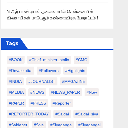
பி.ஆர்.பாண்டியன் தலைமையில் சென்னையில்
விவசாயிகள் மாபெரும் உண்ணாவிரத போராட்டம் !
Tags
#BOOK
#chief_minister_stalin
#CMO
#devakkottai
#followers
#highlights
#INDIA
#JOURNALIST
#MAGAZINE
#MEDIA
#NEWS
#NEWS_PAPER
#Now
#PAPER
#PRESS
#Reporter
#REPORTER_TODAY
#saidai
#saidai_siva
#saidapet
#Siva
#Sivaganga
#sivagangai