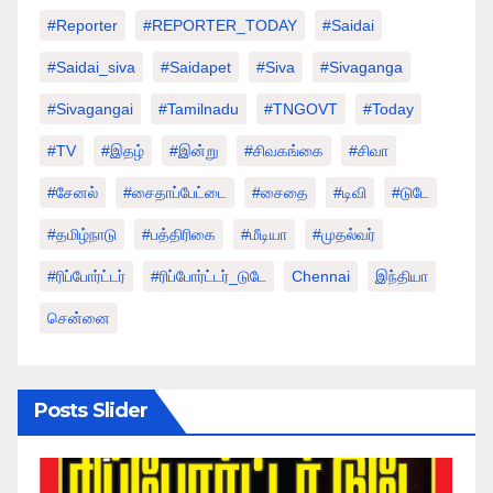
#Reporter
#REPORTER_TODAY
#saidai
#saidai_siva
#saidapet
#Siva
#Sivaganga
#sivagangai
#tamilnadu
#TNGOVT
#today
#TV
#இதழ்
#இன்று
#சிவகங்கை
#சிவா
#சேனல்
#சைதாப்பேட்டை
#சைதை
#டிவி
#டுடே
#தமிழ்நாடு
#பத்திரிகை
#மீடியா
#முதல்வர்
#ரிப்போர்ட்டர்
#ரிப்போர்ட்டர்_டுடே
Chennai
இந்தியா
சென்னை
Posts Slider