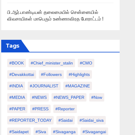
பி.ஆர்.பாண்டியன் தலைமையில் சென்னையில்
விவசாயிகள் மாபெரும் உண்ணாவிரத போராட்டம் !
Tags
#BOOK
#chief_minister_stalin
#CMO
#devakkottai
#followers
#highlights
#INDIA
#JOURNALIST
#MAGAZINE
#MEDIA
#NEWS
#NEWS_PAPER
#Now
#PAPER
#PRESS
#Reporter
#REPORTER_TODAY
#saidai
#saidai_siva
#saidapet
#Siva
#Sivaganga
#sivagangai