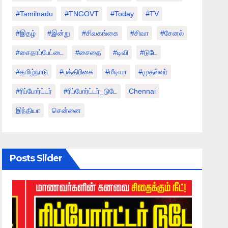
#tamilnadu
#TNGOVT
#today
#TV
#இதழ்
#இன்று
#சிவகங்கை
#சிவா
#சேனல்
#சைதாப்பேட்டை
#சைதை
#டிவி
#டுடே
#தமிழ்நாடு
#பத்திரிகை
#மீடியா
#முதல்வர்
#ரிப்போர்ட்டர்
#ரிப்போர்ட்டர்_டுடே
Chennai
இந்தியா
சென்னை
Posts Slider