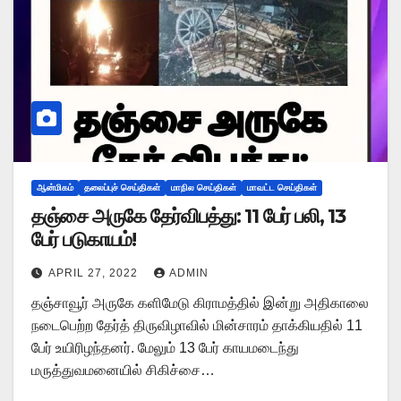
ஆன்மிகம்
தலைப்புச் செய்திகள்
மாநில செய்திகள்
மாவட்ட செய்திகள்
தஞ்சை அருகே தேர்விபத்து: 11 பேர் பலி, 13
பேர் படுகாயம்!
APRIL 27, 2022
ADMIN
தஞ்சாவூர் அருகே களிமேடு கிராமத்தில் இன்று அதிகாலை
நடைபெற்ற தேர்த் திருவிழாவில் மின்சாரம் தாக்கியதில் 11
பேர் உயிரிழந்தனர். மேலும் 13 பேர் காயமடைந்து
மருத்துவமனையில் சிகிச்சை…