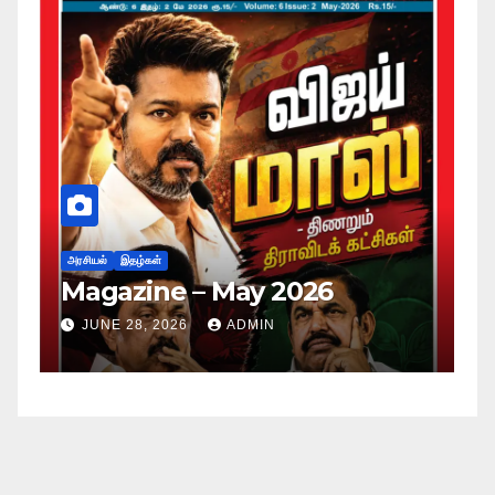
அர
ப
அரசியல்
இதழ்கள்
Magazine – May 2026
ச
ம
JUNE 28, 2026
ADMIN