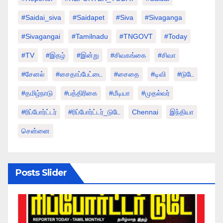
#saidai_siva
#saidapet
#Siva
#Sivaganga
#sivagangai
#tamilnadu
#TNGOVT
#today
#TV
#இதழ்
#இன்று
#சிவகங்கை
#சிவா
#சேனல்
#சைதாப்பேட்டை
#சைதை
#டிவி
#டுடே
#தமிழ்நாடு
#பத்திரிகை
#மீடியா
#முதல்வர்
#ரிப்போர்ட்டர்
#ரிப்போர்ட்டர்_டுடே
Chennai
இந்தியா
சென்னை
Posts Slider