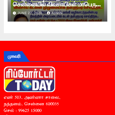
சென்னையில் விவசாயிகள் மாபெரும்
உண்ணாவிரத போராட்டம் !
JUNE 27, 2026
ADMIN
முகவரி