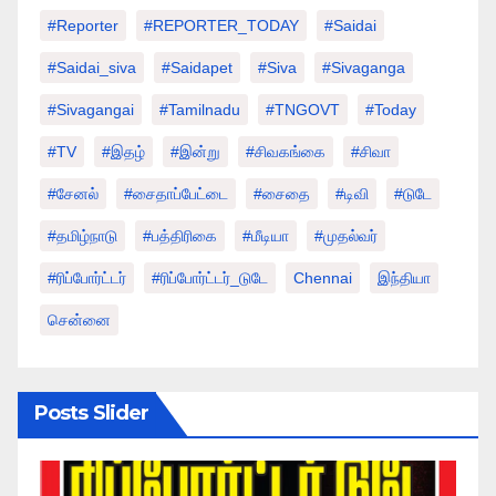
#Reporter
#REPORTER_TODAY
#saidai
#saidai_siva
#saidapet
#Siva
#Sivaganga
#sivagangai
#tamilnadu
#TNGOVT
#today
#TV
#இதழ்
#இன்று
#சிவகங்கை
#சிவா
#சேனல்
#சைதாப்பேட்டை
#சைதை
#டிவி
#டுடே
#தமிழ்நாடு
#பத்திரிகை
#மீடியா
#முதல்வர்
#ரிப்போர்ட்டர்
#ரிப்போர்ட்டர்_டுடே
Chennai
இந்தியா
சென்னை
Posts Slider