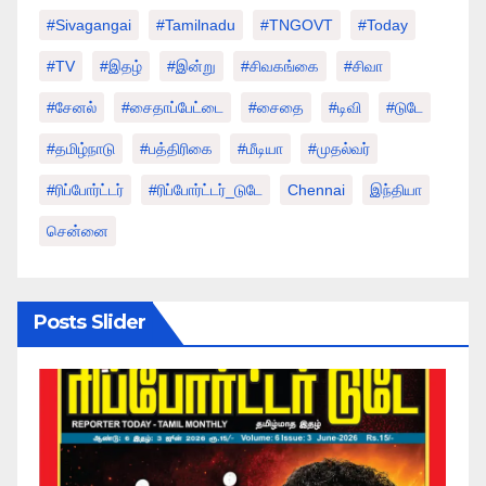
#sivagangai
#tamilnadu
#TNGOVT
#today
#TV
#இதழ்
#இன்று
#சிவகங்கை
#சிவா
#சேனல்
#சைதாப்பேட்டை
#சைதை
#டிவி
#டுடே
#தமிழ்நாடு
#பத்திரிகை
#மீடியா
#முதல்வர்
#ரிப்போர்ட்டர்
#ரிப்போர்ட்டர்_டுடே
Chennai
இந்தியா
சென்னை
Posts Slider