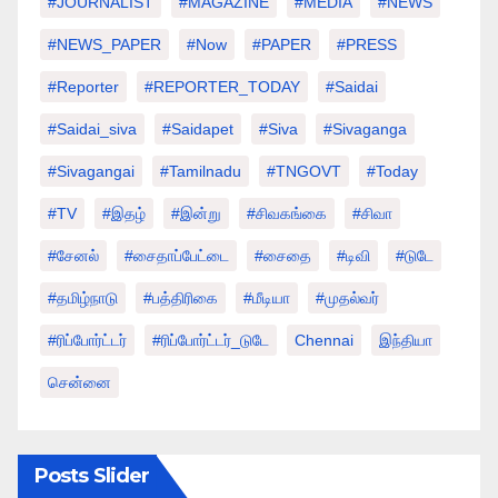
#JOURNALIST
#MAGAZINE
#MEDIA
#NEWS
#NEWS_PAPER
#Now
#PAPER
#PRESS
#Reporter
#REPORTER_TODAY
#saidai
#saidai_siva
#saidapet
#Siva
#Sivaganga
#sivagangai
#tamilnadu
#TNGOVT
#today
#TV
#இதழ்
#இன்று
#சிவகங்கை
#சிவா
#சேனல்
#சைதாப்பேட்டை
#சைதை
#டிவி
#டுடே
#தமிழ்நாடு
#பத்திரிகை
#மீடியா
#முதல்வர்
#ரிப்போர்ட்டர்
#ரிப்போர்ட்டர்_டுடே
Chennai
இந்தியா
சென்னை
Posts Slider