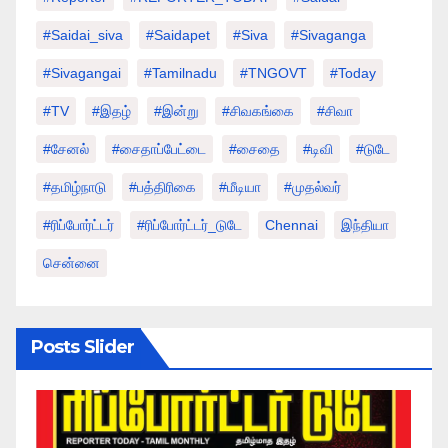
#saidai_siva
#saidapet
#Siva
#Sivaganga
#sivagangai
#tamilnadu
#TNGOVT
#today
#TV
#இதழ்
#இன்று
#சிவகங்கை
#சிவா
#சேனல்
#சைதாப்பேட்டை
#சைதை
#டிவி
#டுடே
#தமிழ்நாடு
#பத்திரிகை
#மீடியா
#முதல்வர்
#ரிப்போர்ட்டர்
#ரிப்போர்ட்டர்_டுடே
Chennai
இந்தியா
சென்னை
Posts Slider