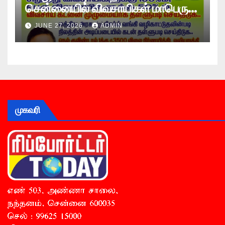
சென்னையில் விவசாயிகள் மாபெரும்
உண்ணாவிரத போராட்டம் !
JUNE 27, 2026
ADMIN
முகவரி