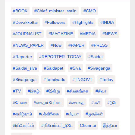
#BOOK
#chief_minister_stalin
#CMO
#devakkottai
#followers
#highlights
#INDIA
#JOURNALIST
#MAGAZINE
#MEDIA
#NEWS
#NEWS_PAPER
#Now
#PAPER
#PRESS
#Reporter
#REPORTER_TODAY
#saidai
#saidai_siva
#saidapet
#Siva
#Sivaganga
#sivagangai
#tamilnadu
#TNGOVT
#today
#TV
#இதழ்
#இன்று
#சிவகங்கை
#சிவா
#சேனல்
#சைதாப்பேட்டை
#சைதை
#டிவி
#டுடே
#தமிழ்நாடு
#பத்திரிகை
#மீடியா
#முதல்வர்
#ரிப்போர்ட்டர்
#ரிப்போர்ட்டர்_டுடே
Chennai
இந்தியா