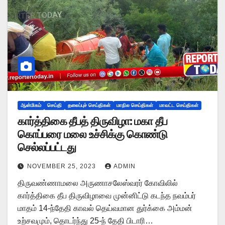
ஆன்மிகம்
செய்தி
தலைப்புச் செய்திகள்
மாநில செய்திகள்
மாவட்ட செய்திகள்
கார்த்திகை தீபத் திருவிழா: மகா தீப
கொப்பரை மலை உச்சிக்கு கொண்டு
செல்லப்பட்டது
NOVEMBER 25, 2023
ADMIN
திருவண்ணாமலை அருணாசலேஸ்வரர் கோவிலில்
கார்த்திகை தீப திருவிழாவை முன்னிட்டு கடந்த நவம்பர்
மாதம் 14-ந்தேதி காவல் தெய்வமான துர்க்கை அம்மன்
உற்சவமும், தொடர்ந்து 25-ந் தேதி பிடாரி…