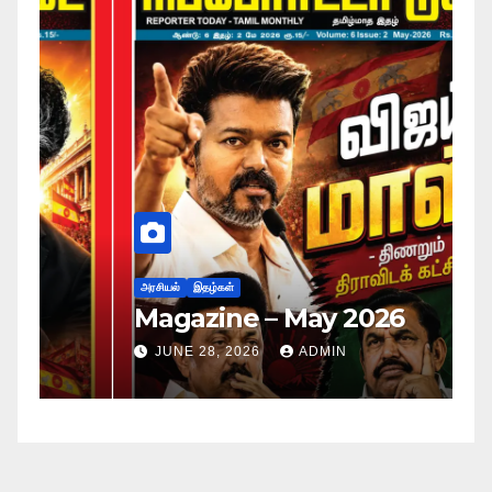
அர
ப
அரசியல்
இதழ்கள்
Magazine – May 2026
ச
ம
JUNE 28, 2026
ADMIN