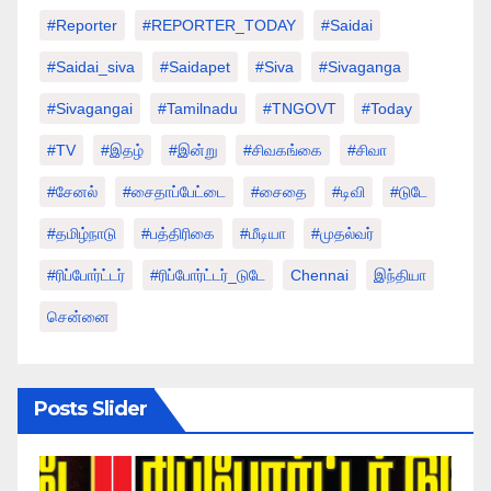
#Reporter
#REPORTER_TODAY
#saidai
#saidai_siva
#saidapet
#Siva
#Sivaganga
#sivagangai
#tamilnadu
#TNGOVT
#today
#TV
#இதழ்
#இன்று
#சிவகங்கை
#சிவா
#சேனல்
#சைதாப்பேட்டை
#சைதை
#டிவி
#டுடே
#தமிழ்நாடு
#பத்திரிகை
#மீடியா
#முதல்வர்
#ரிப்போர்ட்டர்
#ரிப்போர்ட்டர்_டுடே
Chennai
இந்தியா
சென்னை
Posts Slider