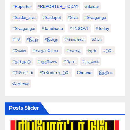
#Reporter
#REPORTER_TODAY
#saidai
#saidai_siva
#saidapet
#Siva
#Sivaganga
#sivagangai
#tamilnadu
#TNGOVT
#today
#TV
#இதழ்
#இன்று
#சிவகங்கை
#சிவா
#சேனல்
#சைதாப்பேட்டை
#சைதை
#டிவி
#டுடே
#தமிழ்நாடு
#பத்திரிகை
#மீடியா
#முதல்வர்
#ரிப்போர்ட்டர்
#ரிப்போர்ட்டர்_டுடே
Chennai
இந்தியா
சென்னை
Posts Slider