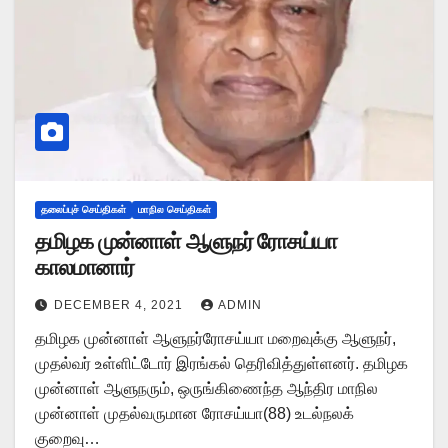
தலைப்புச் செய்திகள்
மாநில செய்திகள்
தமிழக முன்னாள் ஆளுநர் ரோசய்யா
காலமானார்
DECEMBER 4, 2021
ADMIN
தமிழக முன்னாள் ஆளுநர்ரோசய்யா மறைவுக்கு ஆளுநர்,
முதல்வர் உள்ளிட்டோர் இரங்கல் தெரிவித்துள்ளனர். தமிழக
முன்னாள் ஆளுநரும், ஒருங்கிணைந்த ஆந்திர மாநில
முன்னாள் முதல்வருமான ரோசய்யா(88) உடல்நலக்
குறைவு…